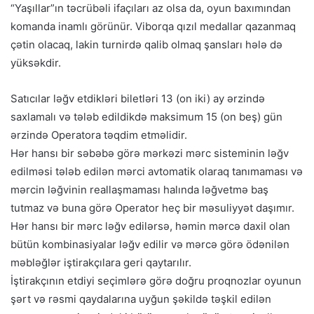
“Yaşıllar”ın təcrübəli ifaçıları az olsa da, oyun baxımından
komanda inamlı görünür. Viborqa qızıl medallar qazanmaq
çətin olacaq, lakin turnirdə qalib olmaq şansları hələ də
yüksəkdir.
Satıcılar ləğv etdikləri biletləri 13 (on iki) ay ərzində
saxlamalı və tələb edildikdə maksimum 15 (on beş) gün
ərzində Operatora təqdim etməlidir.
Hər hansı bir səbəbə görə mərkəzi mərc sisteminin ləğv
edilməsi tələb edilən mərci avtomatik olaraq tanımaması və
mərcin ləğvinin reallaşmaması halında ləğvetmə baş
tutmaz və buna görə Operator heç bir məsuliyyət daşımır.
Hər hansı bir mərc ləğv edilərsə, həmin mərcə daxil olan
bütün kombinasiyalar ləğv edilir və mərcə görə ödənilən
məbləğlər iştirakçılara geri qaytarılır.
İştirakçının etdiyi seçimlərə görə doğru proqnozlar oyunun
şərt və rəsmi qaydalarına uyğun şəkildə təşkil edilən