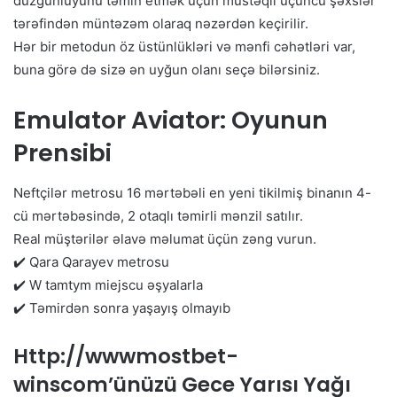
düzgünlüyünü təmin etmək üçün müstəqil üçüncü şəxslər
tərəfindən müntəzəm olaraq nəzərdən keçirilir.
Hər bir metodun öz üstünlükləri və mənfi cəhətləri var,
buna görə də sizə ən uyğun olanı seçə bilərsiniz.
Emulator Aviator: Oyunun
Prensibi
Neftçilər metrosu 16 mərtəbəli en yeni tikilmiş binanın 4-
cü mərtəbəsində, 2 otaqlı təmirli mənzil satılır.
Real müştərilər əlavə məlumat üçün zəng vurun.
✔️ Qara Qarayev metrosu
✔️ W tamtym miejscu əşyalarla
✔️ Təmirdən sonra yaşayış olmayıb
Http://wwwmostbet-
winscom’ünüzü Gece Yarısı Yağı