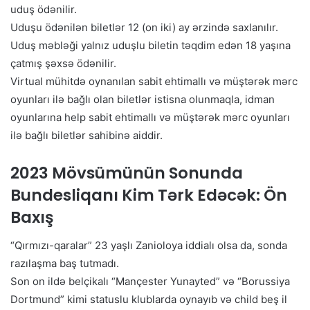
uduş ödənilir.
Uduşu ödənilən biletlər 12 (on iki) ay ərzində saxlanılır.
Uduş məbləği yalnız uduşlu biletin təqdim edən 18 yaşına
çatmış şəxsə ödənilir.
Virtual mühitdə oynanılan sabit ehtimallı və müştərək mərc
oyunları ilə bağlı olan biletlər istisna olunmaqla, idman
oyunlarına help sabit ehtimallı və müştərək mərc oyunları
ilə bağlı biletlər sahibinə aiddir.
2023 Mövsümünün Sonunda
Bundesliqanı Kim Tərk Edəcək: Ön
Baxış
“Qırmızı-qaralar” 23 yaşlı Zanioloya iddialı olsa da, sonda
razılaşma baş tutmadı.
Son on ildə belçikalı “Mançester Yunayted” və “Borussiya
Dortmund” kimi statuslu klublarda oynayıb və child beş il