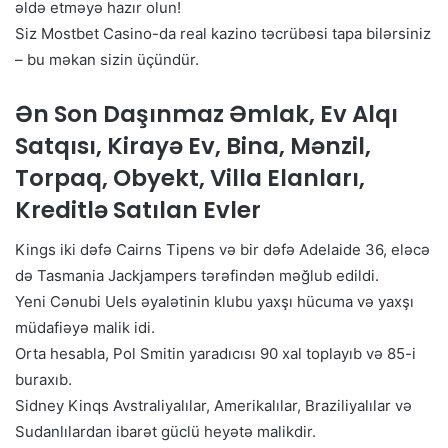
əldə etməyə hazır olun!
Siz Mostbet Casino-da real kazino təcrübəsi tapa bilərsiniz
– bu məkan sizin üçündür.
Ən Son Daşınmaz Əmlak, Ev Alqı
Satqısı, Kirayə Ev, Bina, Mənzil,
Torpaq, Obyekt, Villa Elanları,
Kreditlə Satılan Evler
Kings iki dəfə Cairns Tipens və bir dəfə Adelaide 36, eləcə
də Tasmania Jackjampers tərəfindən məğlub edildi.
Yeni Cənubi Uels əyalətinin klubu yaxşı hücuma və yaxşı
müdafiəyə malik idi.
Orta hesabla, Pol Smitin yaradıcısı 90 xal toplayıb və 85-i
buraxıb.
Sidney Kinqs Avstraliyalılar, Amerikalılar, Braziliyalılar və
Sudanlılardan ibarət güclü heyətə malikdir.