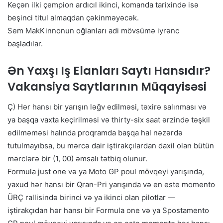
Keçən ilki çempion ardıcıl ikinci, komanda tarixində isə
beşinci titul almaqdan çəkinməyəcək.
Sem MakKinnonun oğlanları adi mövsümə iyrənc
başladılar.
Ən Yaxşı Iş Elanları Saytı Hansıdır?
Vakansiya Saytlarının Müqayisəsi
Ç) Hər hansı bir yarışın ləğv edilməsi, təxirə salınması və
ya başqa vaxta keçirilməsi və thirty-six saat ərzində təşkil
edilməməsi halında proqramda başqa hal nəzərdə
tutulmayıbsa, bu mərcə dair iştirakçılardan daxil olan bütün
mərclərə bir (1, 00) əmsalı tətbiq olunur.
Formula just one və ya Moto GP poul mövqeyi yarışında,
yaxud hər hansı bir Qran-Pri yarışında və en este momento
ÜRÇ rallisində birinci və ya ikinci olan pilotlar —
iştirakçıdan hər hansı bir Formula one və ya Spostamento