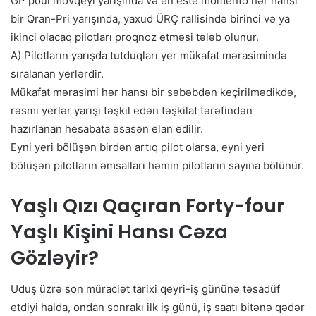
GP poul mövqeyi yarışında və en este momento hər hansı
bir Qran-Pri yarışında, yaxud ÜRÇ rallisində birinci və ya
ikinci olacaq pilotları proqnoz etməsi tələb olunur.
A) Pilotların yarışda tutduqları yer mükafat mərasimində
sıralanan yerlərdir.
Mükafat mərasimi hər hansı bir səbəbdən keçirilmədikdə,
rəsmi yerlər yarışı təşkil edən təşkilat tərəfindən
hazırlanan hesabata əsasən elan edilir.
Eyni yeri bölüşən birdən artıq pilot olarsa, eyni yeri
bölüşən pilotların əmsalları həmin pilotların sayına bölünür.
Yaşlı Qızı Qaçıran Forty-four
Yaşlı Kişini Hansı Cəza
Gözləyir?
Uduş üzrə son müraciət tarixi qeyri-iş gününə təsadüf
etdiyi halda, ondan sonrakı ilk iş günü, iş saatı bitənə qədər